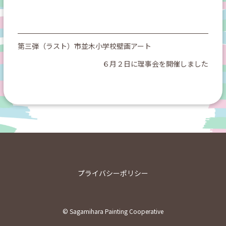
第三弾（ラスト）市並木小学校壁画アート
６月２日に理事会を開催しました
投
稿
ナ
ビ
ゲ
ー
シ
プライバシーポリシー
ョ
ン
© Sagamihara Painting Cooperative